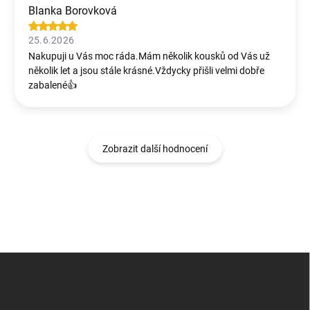
Blanka Borovková
25.6.2026
Nakupuji u Vás moc ráda.Mám několik kousků od Vás už
několik let a jsou stále krásné.Vždycky přišli velmi dobře
zabalené👍
Zobrazit další hodnocení
Z
á
p
a