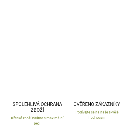
−
+
Přidat do košíku
Velký jezevčík z mrazu odolné keramiky.
Česká ruční práce.
DETAILNÍ INFORMACE
ZEPTAT SE
HLÍDAT
SPOLEHLIVÁ OCHRANA
OVĚŘENO ZÁKAZNÍKY
ZBOŽÍ
Podívejte se na naše skvělé
hodnocení
Křehké zboží balíme s maximální
péčí