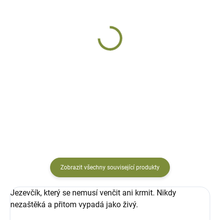
DODÁNÍ DO 10 DNŮ
DODÁNÍ DO 10 DNŮ
Jezevčík Pinďa
Jezevčík Punťa
keramický
keramický
1 531 Kč
1 401 Kč
Do košíku
Do košíku
Zobrazit všechny související produkty
Jezevčík, který se nemusí venčit ani krmit. Nikdy
nezaštěká a přitom vypadá jako živý.