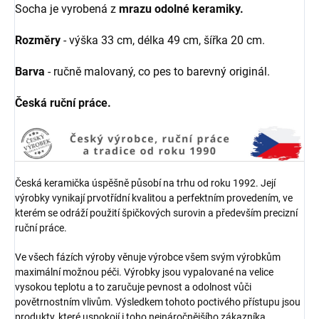
Socha je vyrobená z
mrazu odolné keramiky.
Rozměry
- výška 33 cm, délka 49 cm, šířka 20 cm.
Barva
- ručně malovaný, co pes to barevný originál.
Česká ruční práce.
Česká keramička úspěšně působí na trhu od roku 1992. Její
výrobky vynikají prvotřídní kvalitou a perfektním provedením, ve
kterém se odráží použití špičkových surovin a především precizní
ruční práce.
Ve všech fázích výroby věnuje výrobce všem svým výrobkům
maximální možnou péči. Výrobky jsou vypalované na velice
vysokou teplotu a to zaručuje pevnost a odolnost vůči
povětrnostním vlivům. Výsledkem tohoto poctivého přístupu jsou
produkty, které uspokojí i toho nejnáročnějšího zákazníka.