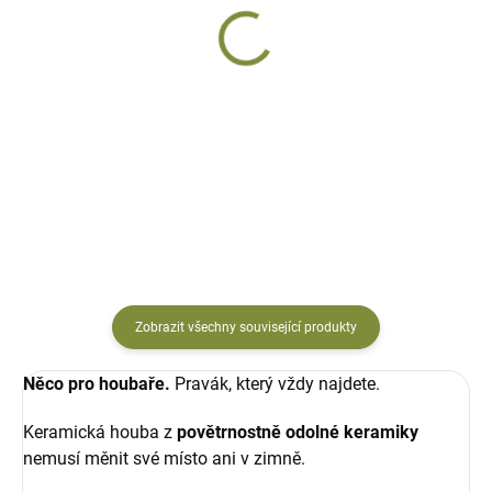
Zahradní dekorace
Zahradní dekorace
babka
Kozák
keramická
keramický
534 Kč
534 Kč
Do košíku
Do košíku
Zobrazit všechny související produkty
Něco pro houbaře.
Pravák, který vždy najdete.
Keramická houba z
povětrnostně odolné keramiky
nemusí měnit své místo ani v zimně.