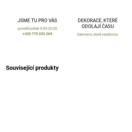
JSME TU PRO VÁS
DEKORACE, KTERÉ
ODOLAJÍ ČASU
pondělí-pátek 9:00-20:00
+420 775 036 269
Dekorace, které nestárnou
Související produkty
VYROBENO V ČR
VYROBENO V ČR
SKLADEM
SKLADEM