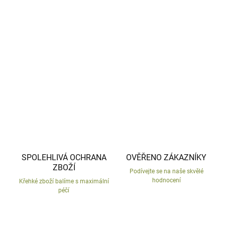
−
+
Přidat do košíku
Houba dekorace do zahrady z mrazu odolné keramiky.
DETAILNÍ INFORMACE
ZEPTAT SE
HLÍDAT
SPOLEHLIVÁ OCHRANA
OVĚŘENO ZÁKAZNÍKY
ZBOŽÍ
Podívejte se na naše skvělé
hodnocení
Křehké zboží balíme s maximální
péčí