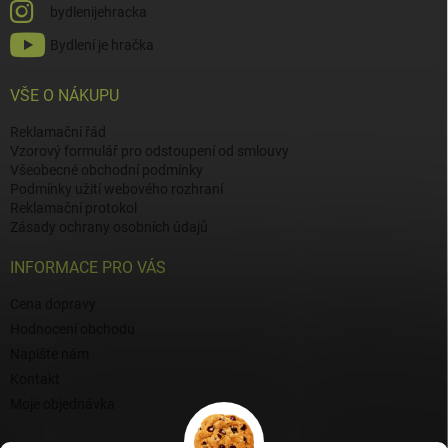
bydlenijehracka
Bydlení je hračka
VŠE O NÁKUPU
Reklamační řád
Vzorový formulář pro odstoupení od smlouvy
Všeobecné obchodní podmínky
Podmínky užití webového rozhraní
Reklamační protokol
Zásady ochrany osobních údajů
INFORMACE PRO VÁS
Cena dopravy
Hodnocení obchodu
Napište nám
Kontakt
Moje objednávka