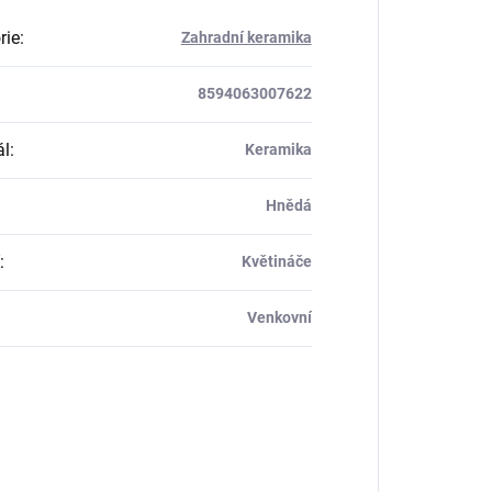
rie
:
Zahradní keramika
8594063007622
ál
:
Keramika
Hnědá
:
Květináče
Venkovní