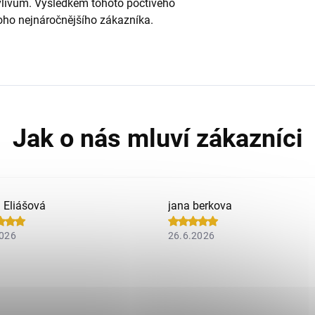
vlivům. Výsledkem tohoto poctivého
 toho nejnáročnějšího zákazníka.
a Eliášová
jana berkova
2026
26.6.2026