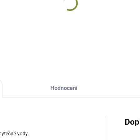
voké prase Štětináč
amické
9 Kč
Do košíku
Hodnocení
Dop
bytečné vody.