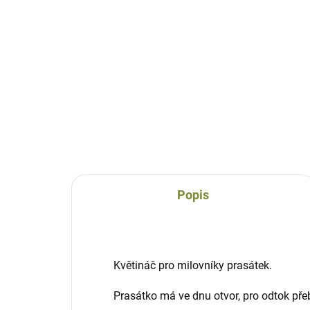
Dekorace do kuchyně
Di
keramická
ker
655 Kč
96
Do košíku
Popis
Květináč pro milovníky prasátek.
Prasátko má ve dnu otvor, pro odtok pře