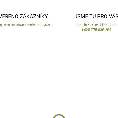
VĚŘENO ZÁKAZNÍKY
JSME TU PRO VÁ
ejte se na naše skvělé hodnocení
pondělí-pátek 9:00-20:00
+420 775 036 269
ENO V ČR
DODÁNÍ DO 10 DNŮ