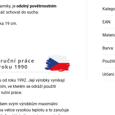
amiky, je
odolný povětrnostním
Katego
náč schovat do sucha.
EAN
:
řka 19 cm.
Materi
Barva
:
Použití
Určení
:
od roku 1992. Její výrobky vynikají
ním, ve kterém se odráží použití
 ruční práce.
e všem svým výrobkům maximální
 velice vysokou teplotu a to zaručuje