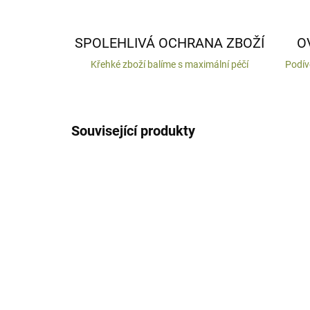
SPOLEHLIVÁ OCHRANA ZBOŽÍ
O
Křehké zboží balíme s maximální péčí
Podív
Související produkty
VYROBENO V ČR
VYROB
DODÁNÍ DO 10 DNŮ