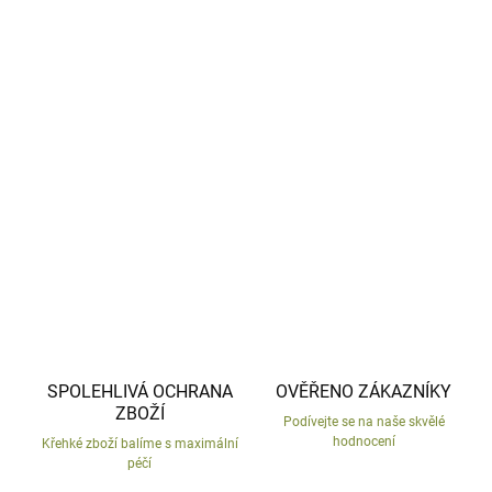
−
+
Přidat do košíku
Keramický květináč s myšákem v pleteném svetru.
Česká ruční práce.
DETAILNÍ INFORMACE
ZEPTAT SE
HLÍDAT
SPOLEHLIVÁ OCHRANA
OVĚŘENO ZÁKAZNÍKY
ZBOŽÍ
Podívejte se na naše skvělé
hodnocení
Křehké zboží balíme s maximální
péčí