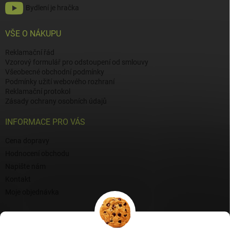
Bydlení je hračka
VŠE O NÁKUPU
Reklamační řád
Vzorový formulář pro odstoupení od smlouvy
Všeobecné obchodní podmínky
Podmínky užití webového rozhraní
Reklamační protokol
Zásady ochrany osobních údajů
INFORMACE PRO VÁS
Cena dopravy
Hodnocení obchodu
Napište nám
Kontakt
Moje objednávka
BLOG