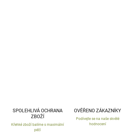
−
+
Přidat do košíku
Velký keramický medvěd do vaší zahrady.
Stylová dekorace k vaši úlům.
DETAILNÍ INFORMACE
ZEPTAT SE
HLÍDAT
SPOLEHLIVÁ OCHRANA
OVĚŘENO ZÁKAZNÍKY
ZBOŽÍ
Podívejte se na naše skvělé
hodnocení
Křehké zboží balíme s maximální
péčí