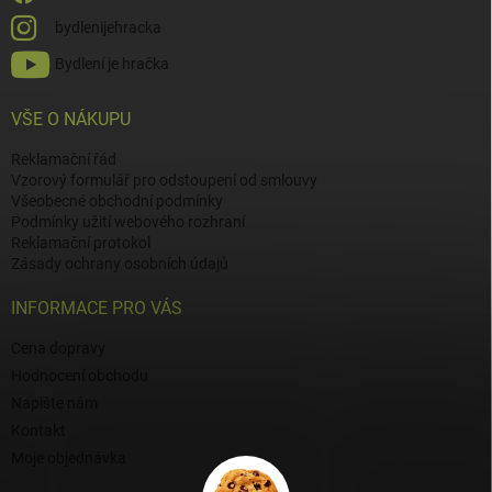
bydlenijehracka
Bydlení je hračka
VŠE O NÁKUPU
Reklamační řád
Vzorový formulář pro odstoupení od smlouvy
Všeobecné obchodní podmínky
Podmínky užití webového rozhraní
Reklamační protokol
Zásady ochrany osobních údajů
INFORMACE PRO VÁS
Cena dopravy
Hodnocení obchodu
Napište nám
Kontakt
Moje objednávka