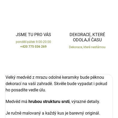
JSME TU PRO VÁS
DEKORACE, KTERÉ
ODOLAJÍ ČASU
pondělí-pátek 9:00-20:00
+420 775 036 269
Dekorace, které nestárnou
Velký medvěd z mrazu odolné keramiky bude pěknou
dekorací na vaší zahradě. Skvěle bude vypadat i pokud
ho posadíte vedle úlu.
Medvěd má
hrubou strukturu srsti
, výrazné detaily.
Je ručně malovaný a každý kus je barevný originál.