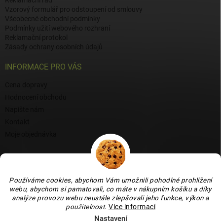
Reklamační řád
Vzorový formulář pro odstoupení od smlouvy
Všeobecné obchodní podmínky
Podmínky užití webového rozhraní
Reklamační protokol
Zásady ochrany osobních údajů
INFORMACE PRO VÁS
Cena dopravy
Hodnocení obchodu
Napište nám
Kontakt
Moje objednávka
BLOG
Proč si vybrat naši keramiku?
Používáme cookies, abychom Vám umožnili pohodlné prohlížení
Jak vybrat vánoční venkovní dekoraci: tipy a inspirace
webu, abychom si pamatovali, co máte v nákupním košíku a díky
analýze provozu webu neustále zlepšovali jeho funkce, výkon a
Co dokážou vaječné skořápky v zahradě, květináči i na balkoně
použitelnost
.
Více informací
Nastavení