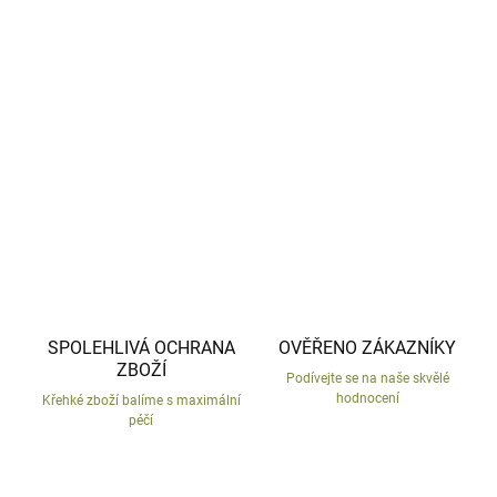
−
+
Přidat do košíku
Socha psa shih-tzu z mrazu odolné keramiky.
DETAILNÍ INFORMACE
ZEPTAT SE
HLÍDAT
SPOLEHLIVÁ OCHRANA
OVĚŘENO ZÁKAZNÍKY
ZBOŽÍ
Podívejte se na naše skvělé
hodnocení
Křehké zboží balíme s maximální
péčí