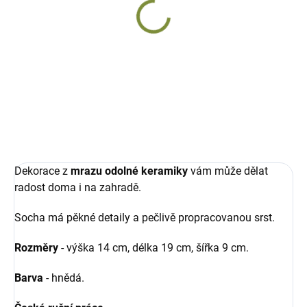
Pes shih-tzu Vendelínek
keramický, ručně malovaný
489 Kč
Do košíku
Dekorace z
mrazu odolné keramiky
vám může dělat
radost doma i na zahradě.
Socha má pěkné detaily a pečlivě propracovanou srst.
Rozměry
- výška 14 cm, délka 19 cm, šířka 9 cm.
Barva
- hnědá.