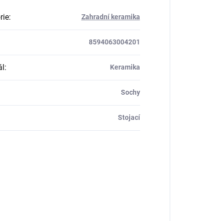
rie
:
Zahradní keramika
8594063004201
ál
:
Keramika
Sochy
Stojací