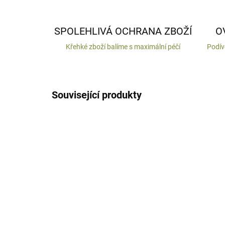
SPOLEHLIVÁ OCHRANA ZBOŽÍ
O
Křehké zboží balíme s maximální péčí
Podív
Související produkty
VYROBENO V ČR
DODÁNÍ DO 10 DNŮ