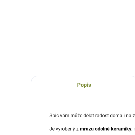
Špic Rika
keramický
868 Kč
Do košíku
Popis
Špic vám může dělat radost doma i na 
Je vyrobený z
mrazu odolné keramiky
,