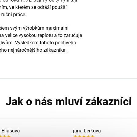
ním, ve kterém se odráží použití
 ruční práce.
e všem svým výrobkům maximální
 velice vysokou teplotu a to zaručuje
vlivům. Výsledkem tohoto poctivého
 toho nejnáročnějšího zákazníka.
a Eliášová
jana berkova