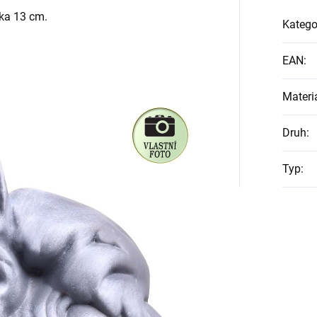
řka 13 cm.
Katego
EAN
:
Materi
Druh
:
Typ
: