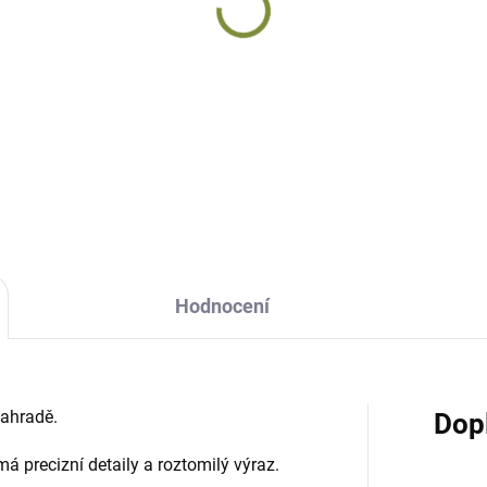
Hodnocení
zahradě.
Dop
 má precizní detaily a roztomilý výraz.