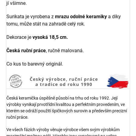
jí všimne.
Surikata je vyrobena z
mrazu odolné keramiky
a díky
tomu, může stát na zahradě celý rok.
Dekorace je
vysoká 18,5 cm.
Česká ruční práce
, ručně malovaná.
Co kus to barevný originál.
Česká keramička úspěšně působí na trhu od roku 1992. Její
výrobky vynikají prvotřídní kvalitou a perfektním provedením, ve
kterém se odráží použití špičkových surovin a především precizní
ruční práce.
Ve všech fázích výroby věnuje výrobce všem svým výrobkům
maximální možnou péči. Výrobky jsou vypalované na velice