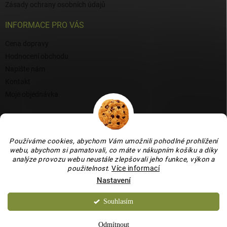
Zásady ochrany osobních údajů
INFORMACE PRO VÁS
Cena dopravy
Hodnocení obchodu
Napište nám
Kontakt
Moje objednávka
BLOG
Proč si vybrat naši keramiku?
Používáme cookies, abychom Vám umožnili pohodlné prohlížení
Jak vybrat vánoční venkovní dekoraci: tipy a inspirace
webu, abychom si pamatovali, co máte v nákupním košíku a díky
analýze provozu webu neustále zlepšovali jeho funkce, výkon a
Co dokážou vaječné skořápky v zahradě, květináči i na balkoně
použitelnost
.
Více informací
Nastavení
Souhlasím
Copyright 2026
Bydlení je hračka
. Všechna práva vyhrazena.
Upravit
nastavení cookies
Odmítnout
Vytvořil Shoptet