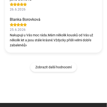
26.6.2026
Blanka Borovková
25.6.2026
Nakupuji u Vás moc ráda.Mám několik kousků od Vás už
několik let a jsou stále krásné.Vždycky přišli velmi dobře
zabalené👍
Zobrazit další hodnocení
Z