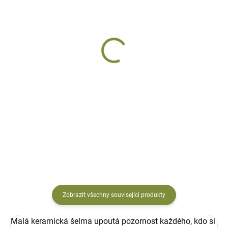
SKLADEM
SKLADEM
Surikata keramická
Surikata Kika
Samík
z mrazu odolné keramiky, na
postavení
na postavení
482 Kč
577 Kč
Do košíku
Do košíku
Zobrazit všechny související produkty
Malá keramická šelma upoutá pozornost každého, kdo si