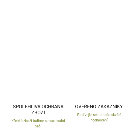
−
+
Přidat do košíku
Malá roztomilá keramická surikata.
Česká výroba.
DETAILNÍ INFORMACE
ZEPTAT SE
HLÍDAT
SPOLEHLIVÁ OCHRANA
OVĚŘENO ZÁKAZNÍKY
ZBOŽÍ
Podívejte se na naše skvělé
hodnocení
Křehké zboží balíme s maximální
péčí