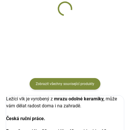
DODÁNÍ DO 10 DNŮ
SKLADEM
Vlk Mazlík
Vlk Akel
keramický
keramický
1 625 Kč
1 799 Kč
Do košíku
Do košíku
Zobrazit všechny související produkty
Ležící vlk je vyrobený z
mrazu odolné keramiky,
může
vám dělat radost doma i na zahradě.
Česká ruční práce.