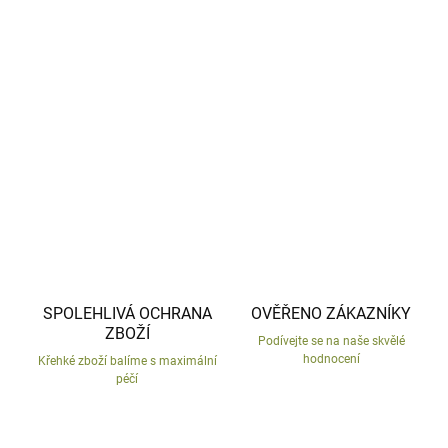
−
+
Přidat do košíku
Česká výroba, ručně malované.
DETAILNÍ INFORMACE
ZEPTAT SE
HLÍDAT
SPOLEHLIVÁ OCHRANA
OVĚŘENO ZÁKAZNÍKY
ZBOŽÍ
Podívejte se na naše skvělé
hodnocení
Křehké zboží balíme s maximální
péčí