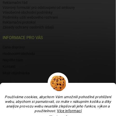
Reklamační řád
Vzorový formulář pro odstoupení od smlouvy
Všeobecné obchodní podmínky
Podmínky užití webového rozhraní
Reklamační protokol
Zásady ochrany osobních údajů
INFORMACE PRO VÁS
Cena dopravy
Hodnocení obchodu
Napište nám
Kontakt
Moje objednávka
BLOG
Proč si vybrat naši keramiku?
Používáme cookies, abychom Vám umožnili pohodlné prohlížení
Jak vybrat vánoční venkovní dekoraci: tipy a inspirace
webu, abychom si pamatovali, co máte v nákupním košíku a díky
analýze provozu webu neustále zlepšovali jeho funkce, výkon a
Co dokážou vaječné skořápky v zahradě, květináči i na balkoně
použitelnost
.
Více informací