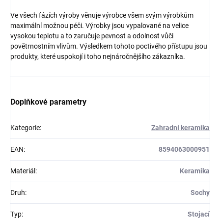
Ve všech fázích výroby věnuje výrobce všem svým výrobkům
maximální možnou péči. Výrobky jsou vypalované na velice
vysokou teplotu a to zaručuje pevnost a odolnost vůči
povětrnostním vlivům. Výsledkem tohoto poctivého přístupu jsou
produkty, které uspokojí i toho nejnáročnějšího zákazníka.
Doplňkové parametry
Kategorie
:
Zahradní keramika
EAN
:
8594063000951
Materiál
:
Keramika
Druh
:
Sochy
Typ
:
Stojací