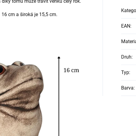
 díky tomu může trávit venku celý rok.
Katego
 16 cm a široká je 15,5 cm.
EAN
:
Materi
Druh
:
Typ
:
Barva
: