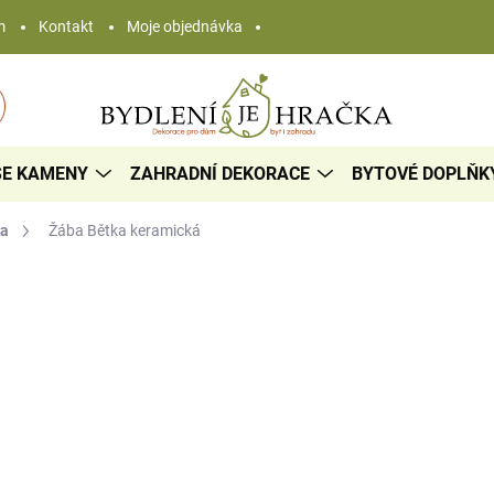
m
Kontakt
Moje objednávka
SE KAMENY
ZAHRADNÍ DEKORACE
BYTOVÉ DOPLŇK
ka
Žába Bětka
keramická
464 Kč
/ ks
Měrná
SKLADEM
cena:
−
+