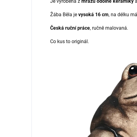
Je vyrobená z
mrazu odolné keramiky
a
Žába Běla je
vysoká 16 cm
, na délku má
Česká ruční práce
, ručně malovaná.
Co kus to originál.