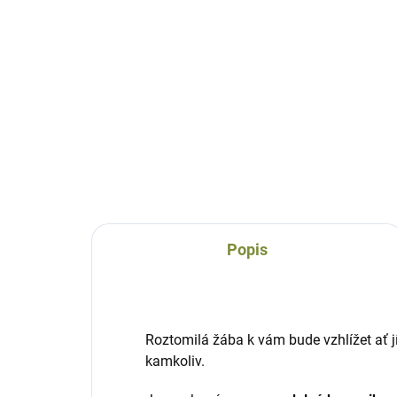
Žába Běta
keramická
609 Kč
Do košíku
Popis
Roztomilá žába k vám bude vzhlížet ať 
kamkoliv.