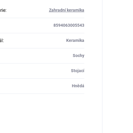
rie
:
Zahradní keramika
8594063005543
ál
:
Keramika
Sochy
Stojací
Hnědá