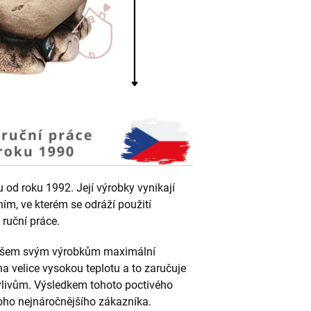
od roku 1992. Její výrobky vynikají
ním, ve kterém se odráží použití
 ruční práce.
e všem svým výrobkům maximální
 velice vysokou teplotu a to zaručuje
vlivům. Výsledkem tohoto poctivého
 toho nejnáročnějšího zákazníka.