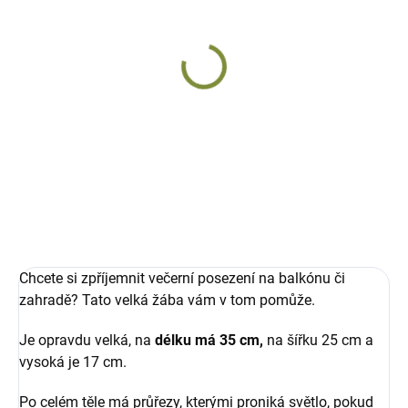
DODÁNÍ DO 10 DNŮ
DODÁNÍ DO 10 DNŮ
Velká žába Artur
Velká žába Klaudie
keramická
keramická
955 Kč
1 026 Kč
Do košíku
Do košíku
Chcete si zpříjemnit večerní posezení na balkónu či
zahradě? Tato velká žába vám v tom pomůže.
Je opravdu velká, na
délku má 35 cm,
na šířku 25 cm a
vysoká je 17 cm.
Po celém těle má průřezy, kterými proniká světlo, pokud