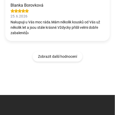
Blanka Borovková
25.6.2026
Nakupuji u Vás moc ráda.Mám několik kousků od Vás už
několik let a jsou stále krásné.Vždycky přišli velmi dobře
zabalené👍
Zobrazit další hodnocení
Z
á
p
a