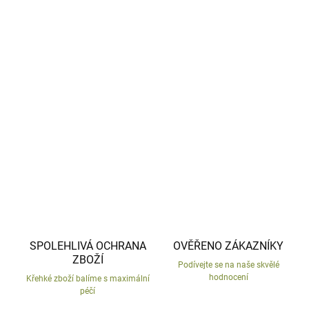
−
+
Přidat do košíku
Velká keramická žába jako svícen.
Česká výroba.
DETAILNÍ INFORMACE
ZEPTAT SE
HLÍDAT
SPOLEHLIVÁ OCHRANA
OVĚŘENO ZÁKAZNÍKY
ZBOŽÍ
Podívejte se na naše skvělé
hodnocení
Křehké zboží balíme s maximální
péčí