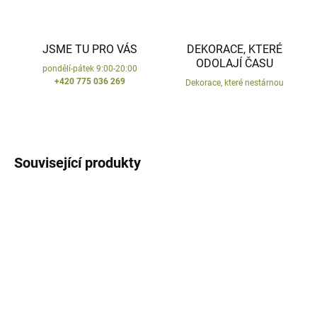
JSME TU PRO VÁS
DEKORACE, KTERÉ
ODOLAJÍ ČASU
pondělí-pátek 9:00-20:00
+420 775 036 269
Dekorace, které nestárnou
Související produkty
VYROBENO V ČR
VYROBENO V ČR
SKLADEM