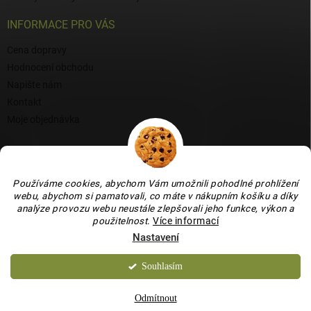
INFORMACE PRO VÁS
Cena dopravy
Hodnocení obchodu
Napište nám
Kontakt
Moje objednávka
BLOG
Proč si vybrat naši keramiku?
Používáme cookies, abychom Vám umožnili pohodlné prohlížení
Jak vybrat vánoční venkovní dekoraci: tipy a inspirace
webu, abychom si pamatovali, co máte v nákupním košíku a díky
analýze provozu webu neustále zlepšovali jeho funkce, výkon a
Co dokážou vaječné skořápky v zahradě, květináči i na balkoně
použitelnost
.
Více informací
Nastavení
Souhlasím
Copyright 2026
Bydlení je hračka
. Všechna práva vyhrazena.
Upravit
nastavení cookies
Odmítnout
Vytvořil Shoptet