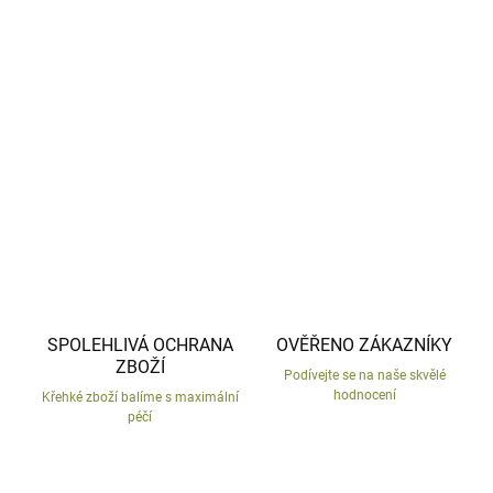
−
+
Přidat do košíku
Květináč oválný z mrazu odolné keramiky.
DETAILNÍ INFORMACE
ZEPTAT SE
HLÍDAT
SPOLEHLIVÁ OCHRANA
OVĚŘENO ZÁKAZNÍKY
ZBOŽÍ
Podívejte se na naše skvělé
hodnocení
Křehké zboží balíme s maximální
péčí