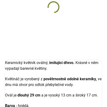
DODÁNÍ DO 10 DNŮ
Květináč oválný Oválek
Venkovní květináč Filda
keramický, délka 29 cm
keramický
764 Kč
816 Kč
Do košíku
Do košíku
Keramický květník oválný,
imitující dřevo.
Krásně v něm
vypadají barevné květiny.
Květináč je vyrobený z
povětrnostně odolné keramiky,
ve
dnu má otvor pro odtok přebytečné vody.
Ovál je
dlouhý 29 cm
a je vysoký 13 cm a široký 17 cm.
Barva
- hnědá.