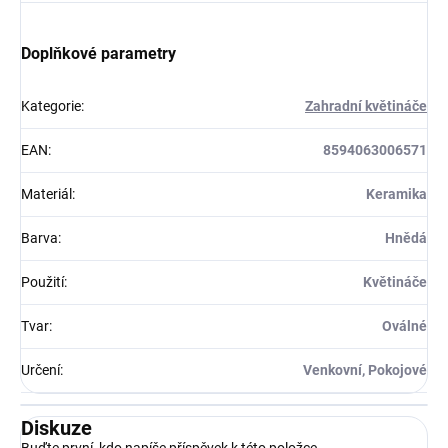
Doplňkové parametry
Kategorie
:
Zahradní květináče
EAN
:
8594063006571
Materiál
:
Keramika
Barva
:
Hnědá
Použití
:
Květináče
Tvar
:
Oválné
Určení
:
Venkovní, Pokojové
Diskuze
Buďte první, kdo napíše příspěvek k této položce.