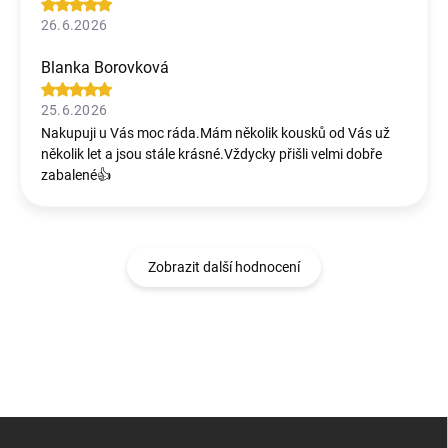
26.6.2026
Blanka Borovková
25.6.2026
Nakupuji u Vás moc ráda.Mám několik kousků od Vás už
několik let a jsou stále krásné.Vždycky přišli velmi dobře
zabalené👍
Zobrazit další hodnocení
Z