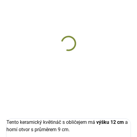
SKLADEM
Květináče s obličejem
Bill a Ben
sada 2 keramických
665 Kč
Měrná
332,50 Kč / 1 ks
cena:
Do košíku
Tento keramický květináč s obličejem má
výšku 12 cm
a
horní otvor s průměrem 9 cm.