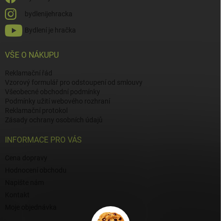
bydlenijehracka
Bydlení je hračka
VŠE O NÁKUPU
Reklamační řád
Vzorový formulář pro odstoupení od smlouvy
Všeobecné obchodní podmínky
Podmínky užití webového rozhraní
Reklamační protokol
Zásady ochrany osobních údajů
INFORMACE PRO VÁS
Cena dopravy
Hodnocení obchodu
Napište nám
Kontakt
Moje objednávka