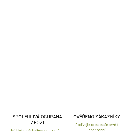
−
+
Přidat do košíku
Malý keramický květináč s veselým výrazem.
Vyrobené v České republice.
Ručně malovaný.
DETAILNÍ INFORMACE
ZEPTAT SE
HLÍDAT
SPOLEHLIVÁ OCHRANA
OVĚŘENO ZÁKAZNÍKY
ZBOŽÍ
Podívejte se na naše skvělé
hodnocení
Křehké zboží balíme s maximální