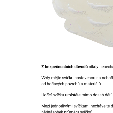
Z bezpečnostních důvodů
nikdy nenechá
Vždy mějte svíčku postavenou na nehoř
od hořlavých povrchů a materiálů .
Hořící svíčku umístěte mimo dosah dětí 
Mezi jednotlivými svíčkami nechávejte d
pětinásobek průměru svíčky).