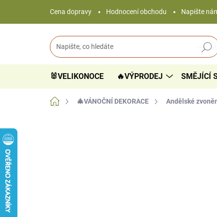
Přejít
Cena dopravy
Hodnocení obchodu
Napište ná
na
obsah
Hledat
🐰VELIKONOCE
🔥VÝPRODEJ
SMĚJÍCÍ 
Domů
🎄VÁNOČNÍ DEKORACE
Andělské zvonění
1 hodnocení
Podrobnosti hodnocení