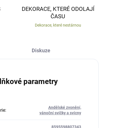
S
DEKORACE, KTERÉ ODOLAJÍ
ČASU
Dekorace, které nestárnou
Diskuze
lňkové parametry
Andělské zvonění,
rie
:
vánoční svíčky a svícny
8595598807343