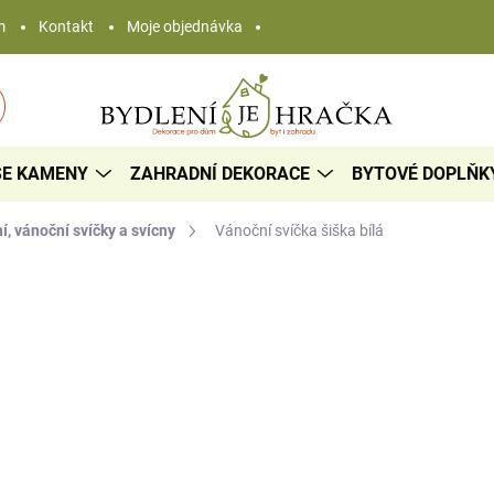
m
Kontakt
Moje objednávka
SE KAMENY
ZAHRADNÍ DEKORACE
BYTOVÉ DOPLŇK
, vánoční svíčky a svícny
Vánoční svíčka šiška
bílá
92 Kč
/ ks
Měrná
SKLADEM
cena:
−
+