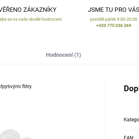
VĚŘENO ZÁKAZNÍKY
JSME TU PRO VÁ
ejte se na naše skvělé hodnocení
pondělí-pátek 9:00-20:00
+420 775 036 269
Hodnocení (1)
pytivými flitry.
Dop
Katego
EAN
: