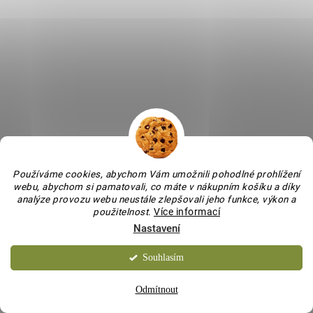
SKLADEM
Adventní dřevěný věnec stříbrný
s šiškami
467 Kč
/ ks
Do košíku
Používáme cookies, abychom Vám umožnili pohodlné prohlížení
webu, abychom si pamatovali, co máte v nákupním košíku a díky
analýze provozu webu neustále zlepšovali jeho funkce, výkon a
použitelnost
.
Více informací
Nastavení
VYROBENO V ČR
Souhlasím
Odmítnout