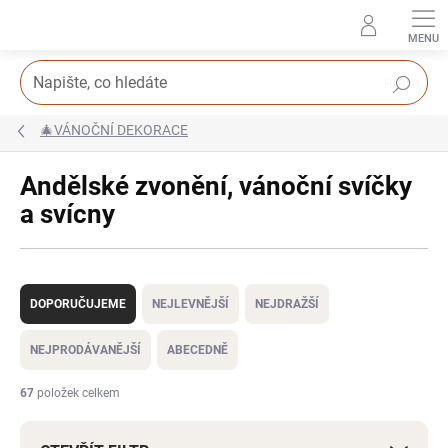
Přejít
na
obsah
Hledat
🎄VÁNOČNÍ DEKORACE
Andělské zvonění, vánoční svíčky
a svícny
Ř
a
DOPORUČUJEME
NEJLEVNĚJŠÍ
NEJDRAŽŠÍ
z
e
NEJPRODÁVANĚJŠÍ
ABECEDNĚ
n
í
67
položek celkem
p
r