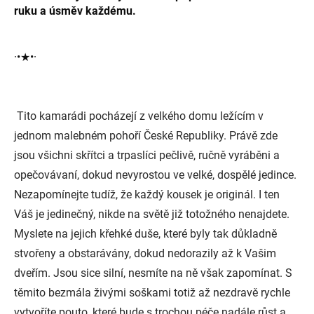
ruku a úsměv každému.
·•★•·
Tito kamarádi pocházejí z velkého domu ležícím v
jednom malebném pohoří České Republiky. Právě zde
jsou všichni skřítci a trpaslíci pečlivě, ručně vyráběni a
opečovávaní, dokud nevyrostou ve velké, dospělé jedince.
Nezapomínejte tudíž, že každý kousek je originál. I ten
Váš je jedinečný, nikde na světě již totožného nenajdete.
Myslete na jejich křehké duše, které byly tak důkladně
stvořeny a obstarávány, dokud nedorazily až k Vašim
dveřím. Jsou sice silní, nesmíte na ně však zapomínat. S
těmito bezmála živými soškami totiž až nezdravě rychle
vytvoříte pouto, které bude s trochou péče nadále růst a