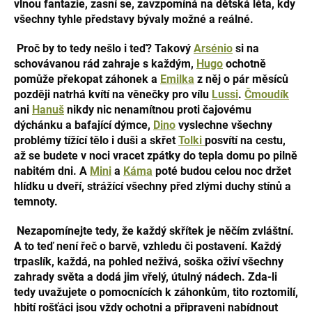
vlnou fantazie, zasní se, zavzpomíná na dětská léta, kdy
všechny tyhle představy bývaly možné a reálné.
Proč by to tedy nešlo i teď? Takový
Arsénio
si na
schovávanou rád zahraje s každým,
Hugo
ochotně
pomůže překopat záhonek a
Emilka
z něj o pár měsíců
později natrhá kvítí na věnečky pro vílu
Lussi
.
Čmoudík
ani
Hanuš
nikdy nic nenamítnou proti čajovému
dýchánku a bafající dýmce,
Dino
vyslechne všechny
problémy tížící tělo i duši a skřet
Tolki
posvítí na cestu,
až se budete v noci vracet zpátky do tepla domu po pilně
nabitém dni. A
Mini
a
Káma
poté budou celou noc držet
hlídku u dveří, strážící všechny před zlými duchy stínů a
temnoty.
Nezapomínejte tedy, že každý skřítek je něčím zvláštní.
A to teď není řeč o barvě, vzhledu či postavení. Každý
trpaslík, každá, na pohled neživá, soška oživí všechny
zahrady světa a dodá jim vřelý, útulný nádech. Zda-li
tedy uvažujete o pomocnících k záhonkům, tito roztomilí,
hbití rošťáci jsou vždy ochotni a připraveni nabídnout