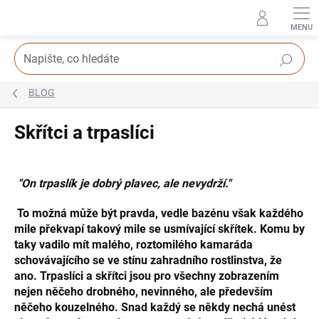
Přejít
na
obsah
Hledat
BLOG
Skřítci a trpaslíci
"On trpaslík je dobrý plavec, ale nevydrží."
To možná může být pravda, vedle bazénu však každého
mile překvapí takový mile se usmívající skřítek. Komu by
taky vadilo mít malého, roztomilého kamaráda
schovávajícího se ve stínu zahradního rostlinstva, že
ano. Trpaslíci a skřítci jsou pro všechny zobrazením
nejen něčeho drobného, nevinného, ale především
něčeho kouzelného. Snad každý se někdy nechá unést