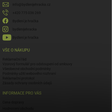
info
@
bydlenijehracka.cz
+420 775 036 269
Bydlení je hračka
bydlenijehracka
Bydlení je hračka
VŠE O NÁKUPU
Reklamační řád
Vzorový formulář pro odstoupení od smlouvy
Všeobecné obchodní podmínky
Podmínky užití webového rozhraní
Reklamační protokol
Zásady ochrany osobních údajů
INFORMACE PRO VÁS
Cena dopravy
Hodnocení obchodu