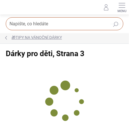
Přejít
na
obsah
Hledat
🎁TIPY NA VÁNOČNÍ DÁRKY
Dárky pro děti
, Strana 3