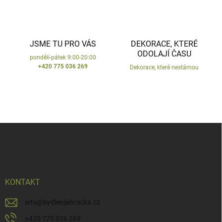
JSME TU PRO VÁS
DEKORACE, KTERÉ
ODOLAJÍ ČASU
pondělí-pátek 9:00-20:00
+420 775 036 269
Dekorace, které nestárnou
Z
á
p
a
t
í
KONTAKT
info
@
bydlenijehracka.cz
+420 775 036 269