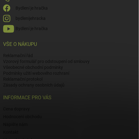
Bydlení je hračka
bydlenijehracka
Bydlení je hračka
VŠE O NÁKUPU
Reklamační řád
Vzorový formulář pro odstoupení od smlouvy
Všeobecné obchodní podmínky
Podmínky užití webového rozhraní
Reklamační protokol
Zásady ochrany osobních údajů
INFORMACE PRO VÁS
Cena dopravy
Hodnocení obchodu
Napište nám
Kontakt