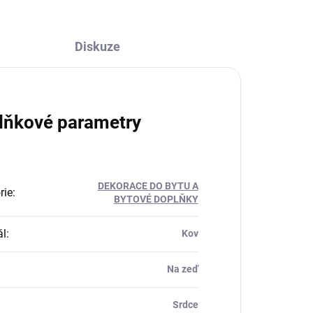
Diskuze
lňkové parametry
DEKORACE DO BYTU A
rie
:
BYTOVÉ DOPLŇKY
ál
:
Kov
Na zeď
Srdce