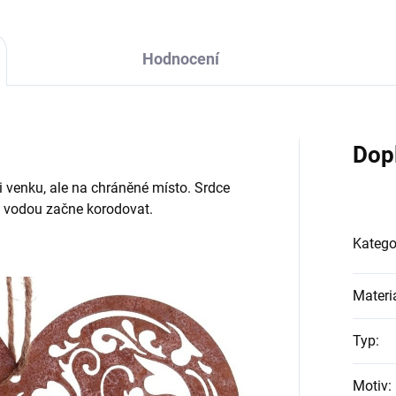
Hodnocení
.
Dop
 venku, ale na chráněné místo. Srdce
 vodou začne korodovat.
Katego
Materi
Typ
:
Motiv
: