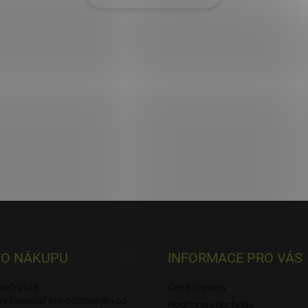
 O NÁKUPU
INFORMACE PRO VÁS
mační řád
Cena dopravy
ý formulář pro odstoupení od
Hodnocení obchodu