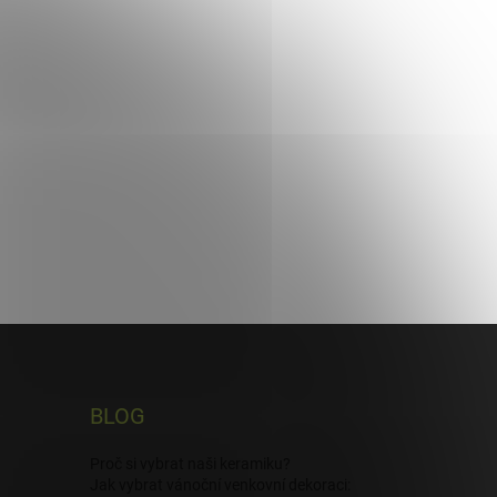
BLOG
Proč si vybrat naši keramiku?
Jak vybrat vánoční venkovní dekoraci: