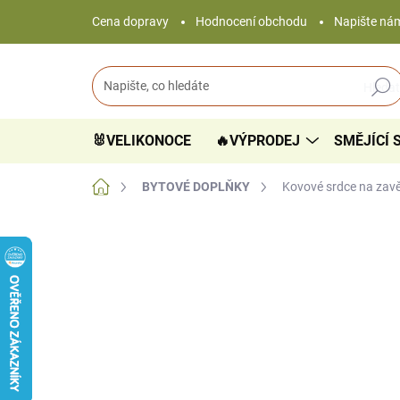
Přejít
Cena dopravy
Hodnocení obchodu
Napište ná
na
obsah
Hledat
🐰VELIKONOCE
🔥VÝPRODEJ
SMĚJÍCÍ 
Domů
BYTOVÉ DOPLŇKY
Kovové srdce na zav
Neohodnoceno
Podrobnosti hodnocení