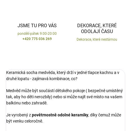
JSME TU PRO VÁS
DEKORACE, KTERÉ
ODOLAJÍ ČASU
pondělí-pátek 9:00-20:00
+420 775 036 269
Dekorace, které nestárnou
Keramická socha medvěda, který drží v jedné tlapce kachnu a v
druhé lopatu - zajímavá kombinace, co?
Medvěd může být součástí dětského pokoje ( bezpečně umístěný
tak, aby ho děti nerozbily) nebo si může najít své místo na vašem
balkónu nebo zahradě.
Je vyrobený z
povětrnostně odolné keramiky
, díky čemuž může
být venku celoročně.