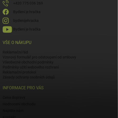
+420 775 036 269
Bydlení je hračka
bydlenijehracka
Bydlení je hračka
VŠE O NÁKUPU
Reklamační řád
Vzorový formulář pro odstoupení od smlouvy
Všeobecné obchodní podmínky
Podmínky užití webového rozhraní
Reklamační protokol
Zásady ochrany osobních údajů
INFORMACE PRO VÁS
Cena dopravy
Hodnocení obchodu
Napište nám
Kontakt