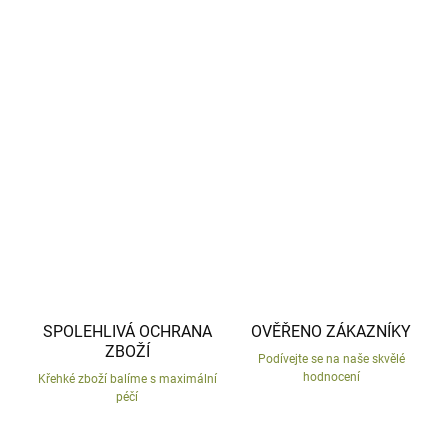
−
+
Přidat do košíku
Tato ručně malovaná keramická socha vás okouzlí svou
jedinečností a detailním zpracováním.
DETAILNÍ INFORMACE
ZEPTAT SE
HLÍDAT
SPOLEHLIVÁ OCHRANA
OVĚŘENO ZÁKAZNÍKY
ZBOŽÍ
Podívejte se na naše skvělé
hodnocení
Křehké zboží balíme s maximální
péčí