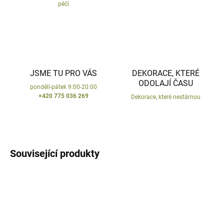
péčí
JSME TU PRO VÁS
DEKORACE, KTERÉ
ODOLAJÍ ČASU
pondělí-pátek 9:00-20:00
+420 775 036 269
Dekorace, které nestárnou
Související produkty
VYROBENO V ČR
VYROBENO V ČR