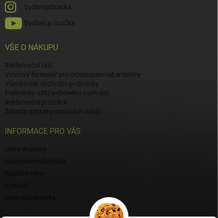
bydlenijehracka
Bydlení je hračka
VŠE O NÁKUPU
Reklamační řád
Vzorový formulář pro odstoupení od smlouvy
Všeobecné obchodní podmínky
Podmínky užití webového rozhraní
Reklamační protokol
Zásady ochrany osobních údajů
INFORMACE PRO VÁS
Cena dopravy
Hodnocení obchodu
Napište nám
Kontakt
Moje objednávka