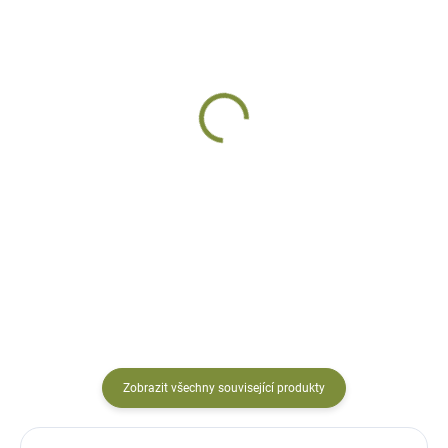
DODÁNÍ DO 10 DNŮ
DODÁNÍ DO 10 DNŮ
Strašák Milouš
Ozdoba na plot strašák
Jeroným
keramický
keramický
1 089 Kč
969 Kč
Do košíku
Do košíku
Zobrazit všechny související produkty