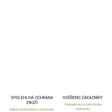
−
+
Přidat do košíku
Strašák, který ale není strašidelný.
Podzimní dekorace
z povětrnostně odolné keramiky.
Česká výroba,
ručně malované
.
DETAILNÍ INFORMACE
ZEPTAT SE
HLÍDAT
SPOLEHLIVÁ OCHRANA
OVĚŘENO ZÁKAZNÍKY
ZBOŽÍ
Podívejte se na naše skvělé
hodnocení
Křehké zboží balíme s maximální