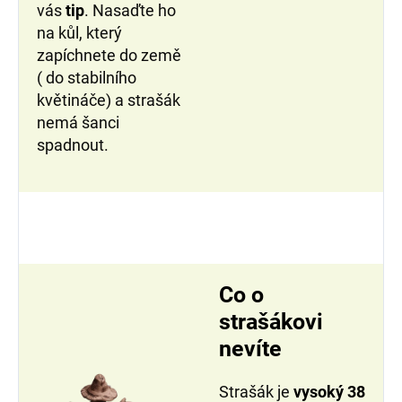
vás
tip
. Nasaďte ho
na kůl, který
zapíchnete do země
( do stabilního
květináče) a strašák
nemá šanci
spadnout.
Co o
strašákovi
nevíte
Strašák je
vysoký 38