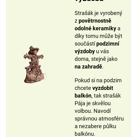
Strašák je vyrobený
z
povětrnostně
odolné keramiky
a
díky tomu může být
součástí
podzimní
výzdoby
u vás
doma, stejně jako
na zahradě
.
Pokud si na podzim
chcete
vyzdobit
balkón
, tak strašák
Pája je skvělou
volbou. Navodí
správnou atmosféru
a nezabere půlku
balkónu.