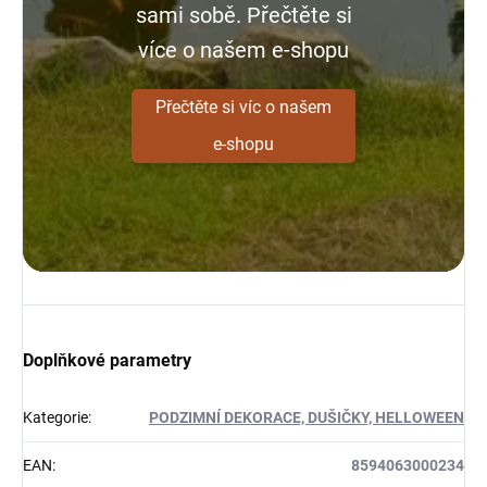
sami sobě. Přečtěte si
více o našem e-shopu
Přečtěte si víc o našem
e-shopu
Doplňkové parametry
Kategorie
:
PODZIMNÍ DEKORACE, DUŠIČKY, HELLOWEEN
EAN
:
8594063000234