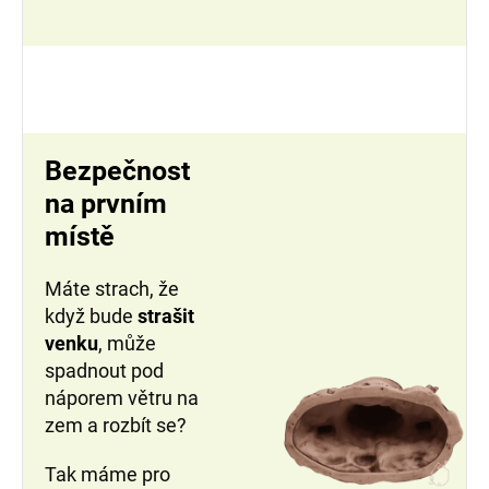
Bezpečnost
na prvním
místě
Máte strach, že
když bude
strašit
venku
, může
spadnout pod
náporem větru na
zem a rozbít se?
Tak máme pro