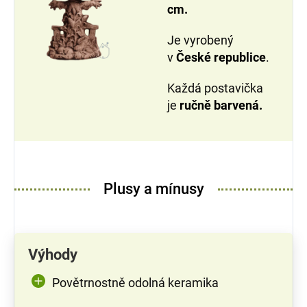
cm.
Je vyrobený
v
České republice
.
Každá postavička
je
ručně barvená.
Plusy a mínusy
Výhody
Povětrnostně odolná keramika