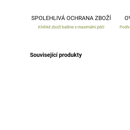
SPOLEHLIVÁ OCHRANA ZBOŽÍ
O
Křehké zboží balíme s maximální péčí
Podív
Související produkty
VYROBENO V ČR
VYROB
DODÁNÍ DO 10 DNŮ