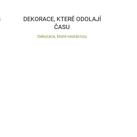
S
DEKORACE, KTERÉ ODOLAJÍ
ČASU
Dekorace, které nestárnou
VYROBENO V ČR
DEM