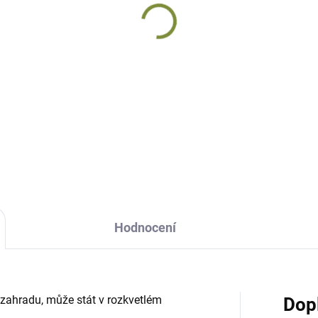
DODÁNÍ DO 10 DNŮ
Trpaslice Fanynka
radní trpaslík ležící
keramická 43 cm
nošík
1 162 Kč
amický dlouhý 35 cm
162 Kč
Do košíku
Do košíku
Hodnocení
í zahradu, může stát v rozkvetlém
Dop