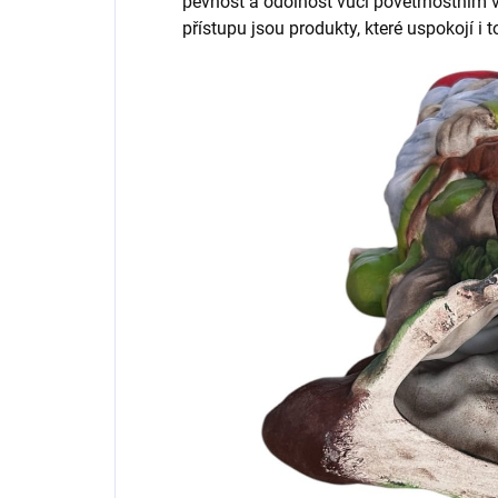
pevnost a odolnost vůči povětrnostním 
přístupu jsou produkty, které uspokojí i