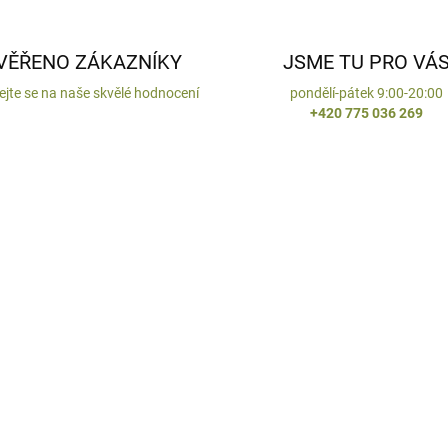
VĚŘENO ZÁKAZNÍKY
JSME TU PRO VÁ
ejte se na naše skvělé hodnocení
pondělí-pátek 9:00-20:00
+420 775 036 269
ENO V ČR
VYROBENO V ČR
SKLA