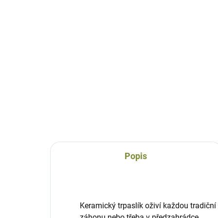
Trpaslík do zahrady
Zah
Janko
Le
keramický 45 cm
ker
1 162 Kč
1 
Do košíku
Popis
Keramický trpaslík oživí každou tradičn
záhonu nebo třeba v předzahrádce.