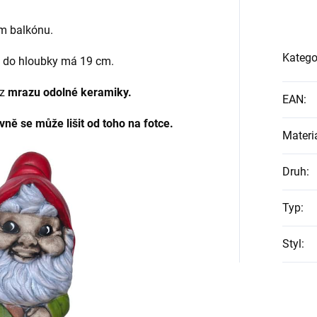
em balkónu.
Katego
a do hloubky má 19 cm.
 z
mrazu odolné keramiky.
EAN
:
ně se může lišit od toho na fotce.
Materi
Druh
:
Typ
:
Styl
: