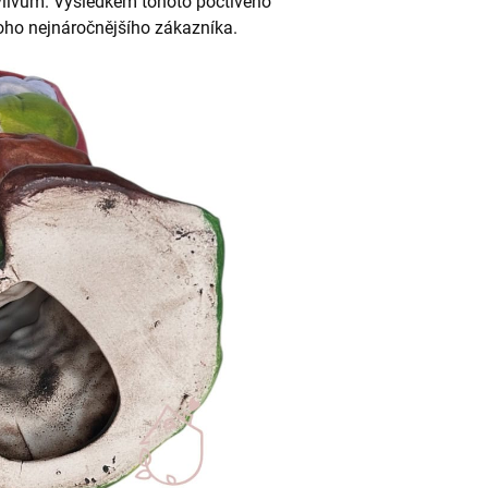
vlivům. Výsledkem tohoto poctivého
 toho nejnáročnějšího zákazníka.