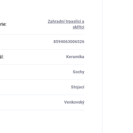
Zahradní trpaslíci a
rie
:
skřítci
8594063006526
ál
:
Keramika
Sochy
Stojací
Venkovský