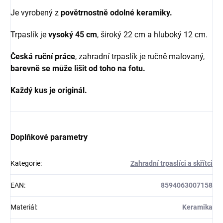
Je vyrobený z
povětrnostně odolné keramiky.
Trpaslík je
vysoký 45 cm
, široký 22 cm a hluboký 12 cm.
Česká ruční práce
, zahradní trpaslík je ručně malovaný,
barevně se může lišit od toho na fotu.
Každý kus je originál.
Doplňkové parametry
Kategorie
:
Zahradní trpaslíci a skřítci
EAN
:
8594063007158
Materiál
:
Keramika