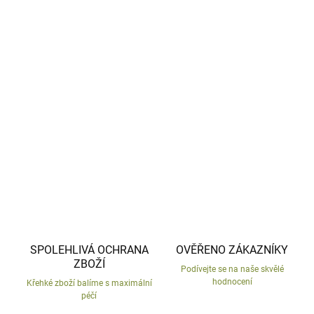
−
+
Přidat do košíku
Zahradní trpaslík s konvičkou z mrazu odolné keramiky.
Česká výroba, ručně malované.
DETAILNÍ INFORMACE
ZEPTAT SE
HLÍDAT
SPOLEHLIVÁ OCHRANA
OVĚŘENO ZÁKAZNÍKY
ZBOŽÍ
Podívejte se na naše skvělé
hodnocení
Křehké zboží balíme s maximální
péčí