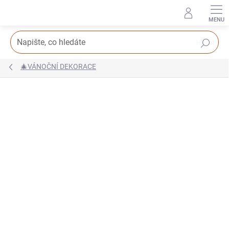
Přejít
na
obsah
Hledat
🎄VÁNOČNÍ DEKORACE
Podrobnosti hodnocení
Neohodnoceno
AKCE