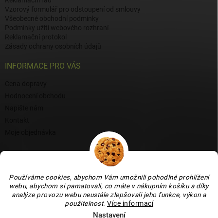
Reklamační řád
Vzorový formulář pro odstoupení od smlouvy
Všeobecné obchodní podmínky
Podmínky užití webového rozhraní
Reklamační protokol
Zásady ochrany osobních údajů
INFORMACE PRO VÁS
Cena dopravy
Hodnocení obchodu
Napište nám
Kontakt
Moje objednávka
BLOG
Proč si vybrat naši keramiku?
Používáme cookies, abychom Vám umožnili pohodlné prohlížení
Jak vybrat vánoční venkovní dekoraci: tipy a inspirace
webu, abychom si pamatovali, co máte v nákupním košíku a díky
analýze provozu webu neustále zlepšovali jeho funkce, výkon a
Co dokážou vaječné skořápky v zahradě, květináči i na balkoně
použitelnost
.
Více informací
Nastavení