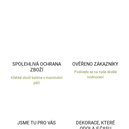
DETAILNÍ INFORMACE
ZEPTAT SE
HLÍDAT
SPOLEHLIVÁ OCHRANA
OVĚŘENO ZÁKAZNÍKY
ZBOŽÍ
Podívejte se na naše skvělé
hodnocení
Křehké zboží balíme s maximální
péčí
JSME TU PRO VÁS
DEKORACE, KTERÉ
ODOLAJÍ ČASU