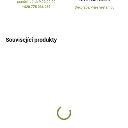
pondělí-pátek 9:00-20:00
+420 775 036 269
Dekorace, které nestárnou
Související produkty
AKCE
SKLADEM
Vázací drátek zelený
20 m
33 Kč