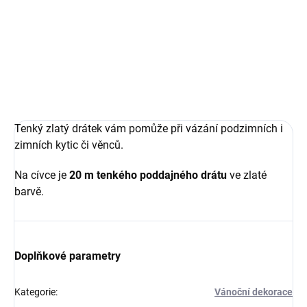
Měrná
1,65 Kč / 1 m
cena:
Do košíku
Tenký zlatý drátek vám pomůže při vázání podzimních i
zimních kytic či věnců.
Na cívce je
20 m tenkého poddajného drátu
ve zlaté
barvě.
Doplňkové parametry
Kategorie
:
Vánoční dekorace