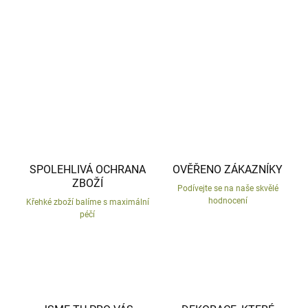
DETAILNÍ INFORMACE
ZEPTAT SE
HLÍDAT
SPOLEHLIVÁ OCHRANA
OVĚŘENO ZÁKAZNÍKY
ZBOŽÍ
Podívejte se na naše skvělé
hodnocení
Křehké zboží balíme s maximální
péčí