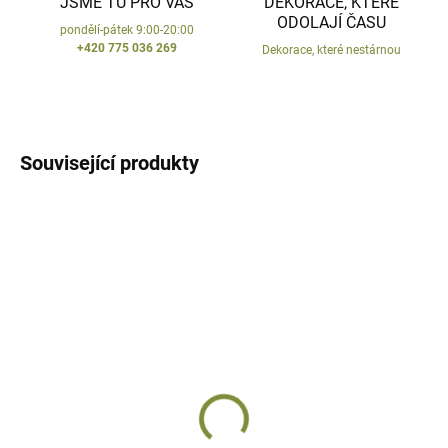
JSME TU PRO VÁS
DEKORACE, KTERÉ
ODOLAJÍ ČASU
pondělí-pátek 9:00-20:00
+420 775 036 269
Dekorace, které nestárnou
Související produkty
AKCE
AKCE
SKLADEM
SKLADEM
Vázací drát stříbrný
Vázací drát zelený
50 m
50 m