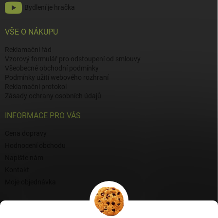
Bydlení je hračka
VŠE O NÁKUPU
Reklamační řád
Vzorový formulář pro odstoupení od smlouvy
Všeobecné obchodní podmínky
Podmínky užití webového rozhraní
Reklamační protokol
Zásady ochrany osobních údajů
INFORMACE PRO VÁS
Cena dopravy
Hodnocení obchodu
Napište nám
Kontakt
Moje objednávka
BLOG