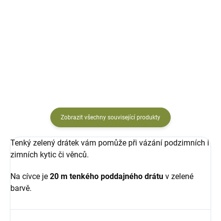
39 Kč
39 Kč
Do košíku
Do košíku
Zobrazit všechny související produkty
Tenký zelený drátek vám pomůže při vázání podzimních i
zimních kytic či věnců.
Na cívce je
20 m tenkého poddajného drátu
v zelené
barvě.