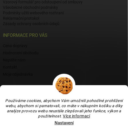
Vzorový formulář pro odstoupení od smlouvy
Všeobecné obchodní podmínky
Podmínky užití webového rozhraní
Reklamační protokol
Zásady ochrany osobních údajů
INFORMACE PRO VÁS
Cena dopravy
Hodnocení obchodu
Napište nám
Kontakt
Moje objednávka
BLOG
Proč si vybrat naši keramiku?
Používáme cookies, abychom Vám umožnili pohodlné prohlížení
Jak vybrat vánoční venkovní dekoraci: tipy a inspirace
webu, abychom si pamatovali, co máte v nákupním košíku a díky
analýze provozu webu neustále zlepšovali jeho funkce, výkon a
Co dokážou vaječné skořápky v zahradě, květináči i na balkoně
použitelnost
.
Více informací
Nastavení