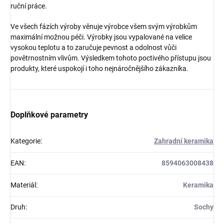
ruční práce.
Ve všech fázích výroby věnuje výrobce všem svým výrobkům
maximální možnou péči. Výrobky jsou vypalované na velice
vysokou teplotu a to zaručuje pevnost a odolnost vůči
povětrnostním vlivům. Výsledkem tohoto poctivého přístupu jsou
produkty, které uspokojí i toho nejnáročnějšího zákazníka.
Doplňkové parametry
Kategorie
:
Zahradní keramika
EAN
:
8594063008438
Materiál
:
Keramika
Druh
:
Sochy