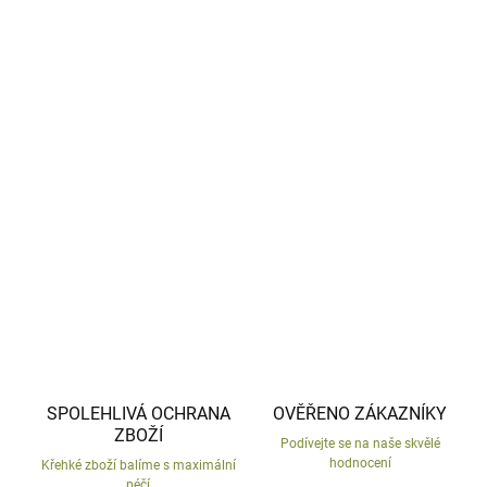
−
+
Přidat do košíku
Dekorace nejen do zahrady z povětrnostně odolné
keramiky.
Vyrobené v České republice
, ručně malovaný.
DETAILNÍ INFORMACE
ZEPTAT SE
HLÍDAT
SPOLEHLIVÁ OCHRANA
OVĚŘENO ZÁKAZNÍKY
ZBOŽÍ
Podívejte se na naše skvělé
hodnocení
Křehké zboží balíme s maximální
péčí