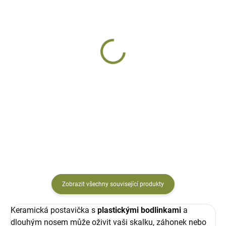
DODÁNÍ DO 10 DNŮ
SKLADEM
Ježek Čaty
Ježek František
keramický
keramický
579 Kč
284 Kč
Do košíku
Do košíku
Zobrazit všechny související produkty
Keramická postavička s
plastickými bodlinkami
a
dlouhým nosem může oživit vaši skalku, záhonek nebo