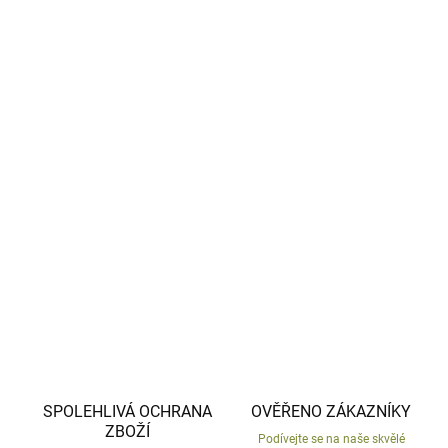
−
+
Přidat do košíku
Chcete mít na zahradě ježka celý rok?
Tento ježek
vyrobený z povětrnostně odolné keramiky
vám nikam
neuteče.
Vyrobeno v České republice, ručně malovaný.
DETAILNÍ INFORMACE
ZEPTAT SE
HLÍDAT
SPOLEHLIVÁ OCHRANA
OVĚŘENO ZÁKAZNÍKY
ZBOŽÍ
Podívejte se na naše skvělé