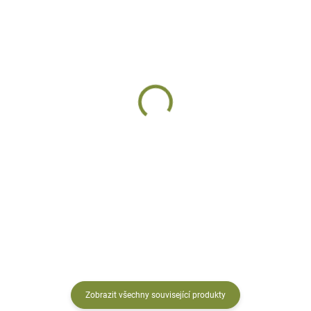
SKLADEM
SKLADEM
Ježek Dupík
Ježek František
keramický
keramický
294 Kč
284 Kč
Do košíku
Do košíku
Zobrazit všechny související produkty