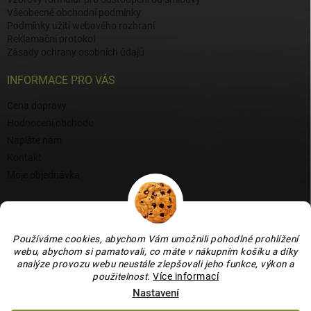
Všeobecné obchodní podmínky
Podmínky užití webového rozhraní
Reklamační protokol
Zásady ochrany osobních údajů
INFORMACE PRO VÁS
Cena dopravy
Hodnocení obchodu
Napište nám
Kontakt
Moje objednávka
BLOG
Proč si vybrat naši keramiku?
Používáme cookies, abychom Vám umožnili pohodlné prohlížení
Jak vybrat vánoční venkovní dekoraci: tipy a inspirace
webu, abychom si pamatovali, co máte v nákupním košíku a díky
analýze provozu webu neustále zlepšovali jeho funkce, výkon a
Co dokážou vaječné skořápky v zahradě, květináči i na balkoně
použitelnost
.
Více informací
Nastavení