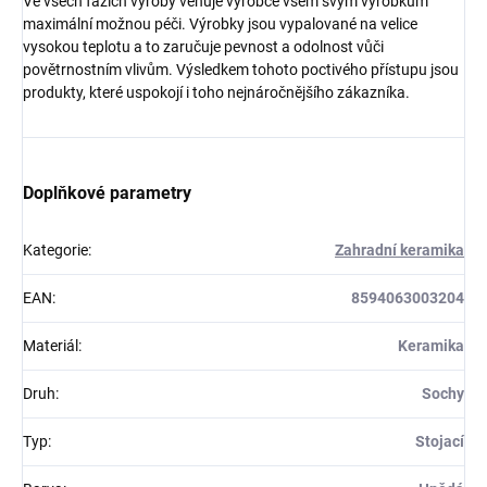
Ve všech fázích výroby věnuje výrobce všem svým výrobkům
maximální možnou péči. Výrobky jsou vypalované na velice
vysokou teplotu a to zaručuje pevnost a odolnost vůči
povětrnostním vlivům. Výsledkem tohoto poctivého přístupu jsou
produkty, které uspokojí i toho nejnáročnějšího zákazníka.
Doplňkové parametry
Kategorie
:
Zahradní keramika
EAN
:
8594063003204
Materiál
:
Keramika
Druh
:
Sochy
Typ
:
Stojací