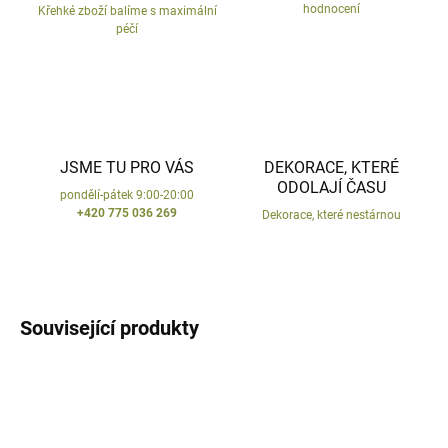
hodnocení
Křehké zboží balíme s maximální
péčí
JSME TU PRO VÁS
DEKORACE, KTERÉ
ODOLAJÍ ČASU
pondělí-pátek 9:00-20:00
+420 775 036 269
Dekorace, které nestárnou
Související produkty
VYROBENO V ČR
VYROBENO V ČR