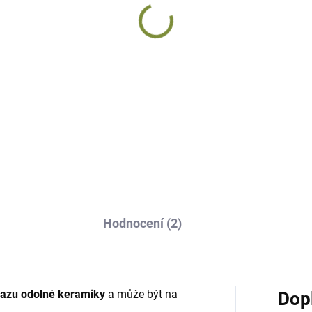
DODÁNÍ DO 10
álík keramický Ciky
Květináč s králíkem
ovětrnostně odolné
Lapinem
amiky
keramický hnědý
2 Kč
588 Kč
Do košíku
Do košíku
Hodnocení (2)
azu odolné keramiky
a může být na
Dop