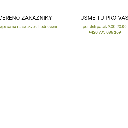
VĚŘENO ZÁKAZNÍKY
JSME TU PRO VÁ
ejte se na naše skvělé hodnocení
pondělí-pátek 9:00-20:00
+420 775 036 269
ENO V ČR
VYROBENO V ČR
DODÁNÍ DO 10 DNŮ