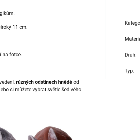
ergikům.
Katego
široký 11 cm.
Materi
 na fotce.
Druh
:
Typ
:
ovedení,
různých odstínech hnědé
od
ebo si můžete vybrat světle šedivého