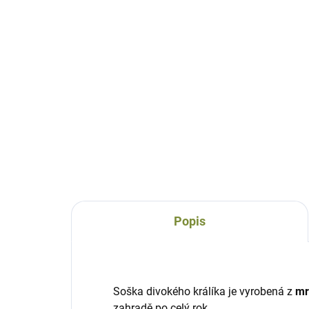
Králík šedivý Čumáček
Kr
keramický, ručně malovaný
z p
ker
627 Kč
55
Do košíku
Popis
Soška divokého králíka je vyrobená z
mr
zahradě po celý rok.