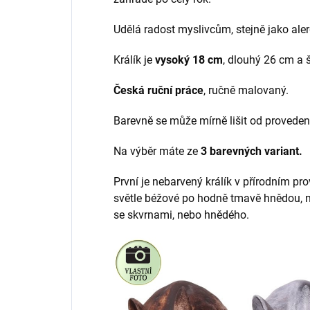
Udělá radost myslivcům, stejně jako al
Králík je
vysoký 18 cm
, dlouhý 26 cm a 
Česká ruční práce
, ručně malovaný.
Barevně se může mírně lišit od provedení
Na výběr máte ze
3 barevných variant.
První je nebarvený králík v přírodním pr
světle béžové po hodně tmavě hnědou, n
se skvrnami, nebo hnědého.