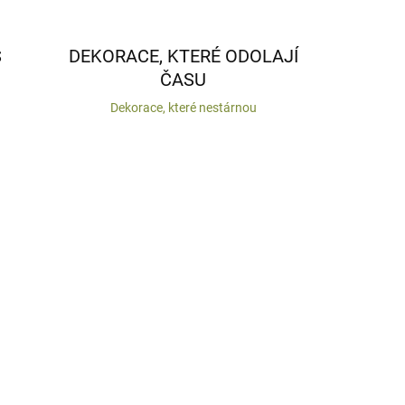
S
DEKORACE, KTERÉ ODOLAJÍ
ČASU
Dekorace, které nestárnou
VYROBENO V ČR