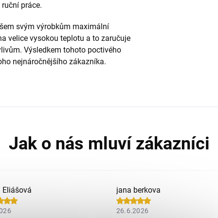
 ruční práce.
e všem svým výrobkům maximální
 velice vysokou teplotu a to zaručuje
vlivům. Výsledkem tohoto poctivého
 toho nejnáročnějšího zákazníka.
a Eliášová
jana berkova
2026
26.6.2026