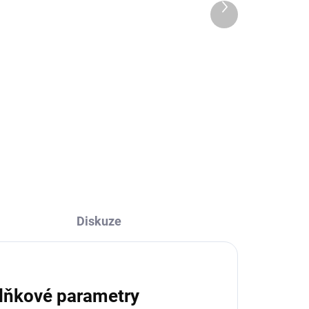
Další
 DNŮ
DODÁNÍ DO 10 DNŮ
produkt
Králík hnědý Křupka
keramický
645 Kč
Do košíku
Diskuze
lňkové parametry