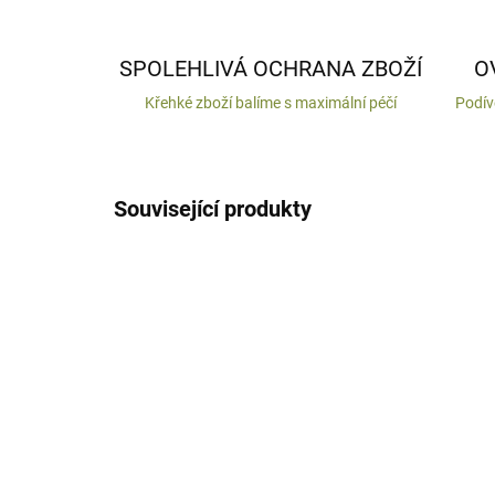
SPOLEHLIVÁ OCHRANA ZBOŽÍ
O
Křehké zboží balíme s maximální péčí
Podív
Související produkty
VYROBENO V ČR
VYROB
DODÁNÍ DO 10 DNŮ