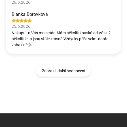
26.6.2026
Blanka Borovková
25.6.2026
Nakupuji u Vás moc ráda.Mám několik kousků od Vás už
několik let a jsou stále krásné.Vždycky přišli velmi dobře
zabalené👍
Zobrazit další hodnocení
Z
á