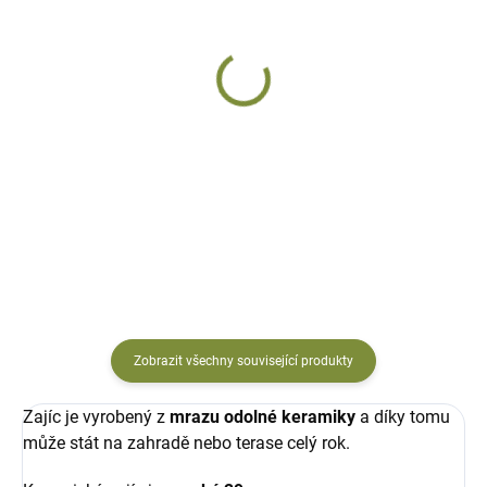
DODÁNÍ DO 10 DNŮ
DODÁNÍ DO 10 DNŮ
Zajíc Kokešík
Zajíc keramický Ouško
keramický
velký
545 Kč
1 037 Kč
Do košíku
Do košíku
Zobrazit všechny související produkty
Zajíc je vyrobený z
mrazu odolné keramiky
a díky tomu
může stát na zahradě nebo terase celý rok.