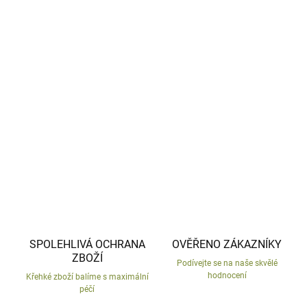
−
+
Přidat do košíku
Soška zajíce z mrazu odolné keramiky.
Česká výroba, ručně malované.
DETAILNÍ INFORMACE
ZEPTAT SE
HLÍDAT
SPOLEHLIVÁ OCHRANA
OVĚŘENO ZÁKAZNÍKY
ZBOŽÍ
Podívejte se na naše skvělé
hodnocení
Křehké zboží balíme s maximální
péčí