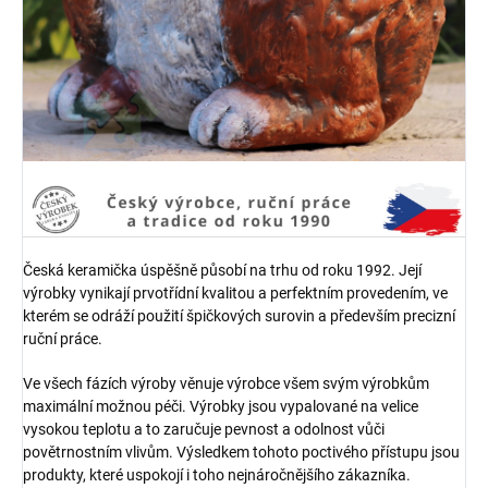
Česká keramička úspěšně působí na trhu od roku 1992. Její
výrobky vynikají prvotřídní kvalitou a perfektním provedením, ve
kterém se odráží použití špičkových surovin a především precizní
ruční práce.
Ve všech fázích výroby věnuje výrobce všem svým výrobkům
maximální možnou péči. Výrobky jsou vypalované na velice
vysokou teplotu a to zaručuje pevnost a odolnost vůči
povětrnostním vlivům. Výsledkem tohoto poctivého přístupu jsou
produkty, které uspokojí i toho nejnáročnějšího zákazníka.