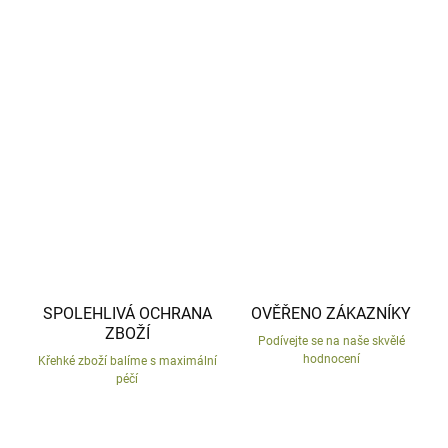
−
+
Přidat do košíku
Baculatá keramická sova ušatá s plastickými detaily.
DETAILNÍ INFORMACE
ZEPTAT SE
HLÍDAT
SPOLEHLIVÁ OCHRANA
OVĚŘENO ZÁKAZNÍKY
ZBOŽÍ
Podívejte se na naše skvělé
hodnocení
Křehké zboží balíme s maximální
péčí