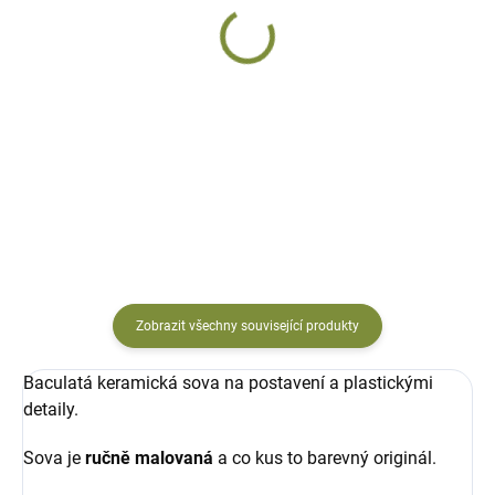
Sova Kvído ušatá
Sova ušatá Tiborek
z mrazu odolné keramiky
keramická, ručně malovaná
637 Kč
751 Kč
Do košíku
Do košíku
Zobrazit všechny související produkty
Baculatá keramická sova na postavení a plastickými
detaily.
Sova je
ručně malovaná
a co kus to barevný originál.