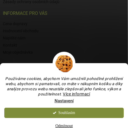
Zásady ochrany osobních údajů
INFORMACE PRO VÁS
Cena dopravy
Hodnocení obchodu
Napište nám
Kontakt
Moje objednávka
BLOG
Proč si vybrat naši keramiku?
Používáme cookies, abychom Vám umožnili pohodlné prohlížení
Jak vybrat vánoční venkovní dekoraci: tipy a inspirace
webu, abychom si pamatovali, co máte v nákupním košíku a díky
analýze provozu webu neustále zlepšovali jeho funkce, výkon a
Co dokážou vaječné skořápky v zahradě, květináči i na balkoně
použitelnost
.
Více informací
Nastavení
Souhlasím
Copyright 2026
Bydlení je hračka
. Všechna práva vyhrazena.
Upravit
nastavení cookies
Odmítnout
Vytvořil Shoptet