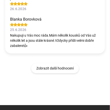
26.6.2026
Blanka Borovková
25.6.2026
Nakupuji u Vás moc ráda.Mám několik kousků od Vás už
několik let a jsou stále krásné.Vždycky přišli velmi dobře
zabalené👍
Zobrazit další hodnocení
Z