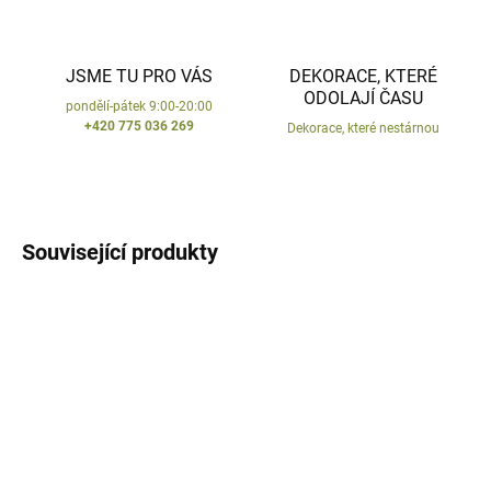
JSME TU PRO VÁS
DEKORACE, KTERÉ
ODOLAJÍ ČASU
pondělí-pátek 9:00-20:00
+420 775 036 269
Dekorace, které nestárnou
Související produkty
VYROBENO V ČR
VYROBENO V ČR
DODÁNÍ DO 10 DNŮ
DODÁNÍ DO 10 DNŮ