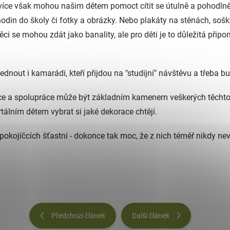
 to více však mohou našim dětem pomoct cítit se útulně a pohodln
din do školy či fotky a obrázky. Nebo plakáty na stěnách, sošky 
věci se mohou zdát jako banality, ale pro děti je to důležitá přip
nout i kamarádi, kteří přijdou na "studijní" návštěvu a třeba bu
 a spolupráce může být základním kamenem veškerých těchto 
tálním dětem vybrat si jaké dekorace chtějí.
okojíčcích šťastní - dokonce tak moc, že z nich téměř nikdy nevyc
Předchozí článek
Další článek