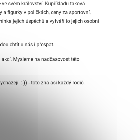
ě ve svém království. Kupříkladu taková
a figurky v poličkách, ceny za sportovní,
omínka jejich úspěchů a vytváří to jejich osobní
dou chtít u nás i přespat.
akcí. Mysleme na nadčasovost této
házejí. :-)) - toto zná asi každý rodič.