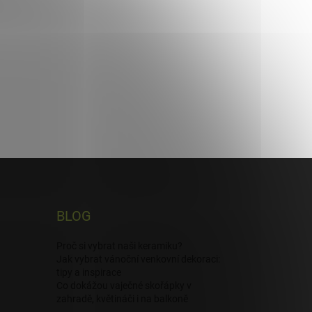
BLOG
Proč si vybrat naši keramiku?
Jak vybrat vánoční venkovní dekoraci:
tipy a inspirace
Co dokážou vaječné skořápky v
zahradě, květináči i na balkoně