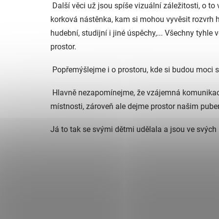
Další věci už jsou spíše vizuální záležitosti, o
korková nástěnka, kam si mohou vyvěsit rozvrh ho
hudební, studijní i jiné úspěchy,... Všechny tyhle 
prostor.
Popřemýšlejme i o prostoru, kde si budou moci sed
Hlavně nezapomínejme, že vzájemná komunikace
místnosti, zároveň ale dejme prostor našim puber
J
á to tak se svými dětmi udělala a jsou ve svých p