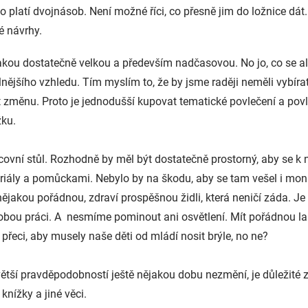
o platí dvojnásob. Není možné říci, co přesně jim do ložnice dát
é návrhy.
jakou dostatečně velkou a především nadčasovou. No jo, co se al
lnějšího vzhledu. Tím myslím to, že by jsme raději neměli vybírat
t změnu. Proto je jednodušší kupovat tematické povlečení a povl
žku.
acovní stůl. Rozhodně by měl být dostatečně prostorný, aby se 
riály a pomůckami. Nebylo by na škodu, aby se tam vešel i monit
nějakou pořádnou, zdraví prospěšnou židli, která neničí záda. Je
obou práci.
A nesmíme pominout ani osvětlení. Mít pořádnou lam
řeci, aby musely naše děti od mládí nosit brýle, no ne?
tší pravděpodobností ještě nějakou dobu nezmění, je důležité zař
knížky a jiné věci.