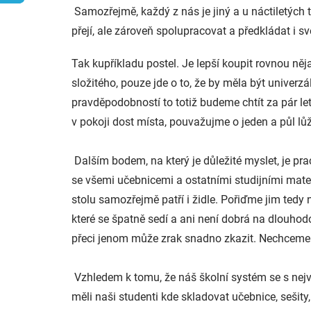
Samozřejmě, každý z nás je jiný a u náctiletých t
přejí, ale zároveň spolupracovat a předkládat i sv
Tak kupříkladu postel. Je lepší koupit rovnou ně
složitého, pouze jde o to, že by měla být univerzá
pravděpodobností to totiž budeme chtít za pár le
v pokoji dost místa, pouvažujme o jeden a půl lů
Dalším bodem, na který je důležité myslet, je pr
se všemi učebnicemi a ostatními studijními mate
stolu samozřejmě patří i židle. Pořiďme jim tedy 
které se špatně sedí a ani není dobrá na dlouhod
přeci jenom může zrak snadno zkazit. Nechceme p
Vzhledem k tomu, že náš školní systém se s nejvě
měli naši studenti kde skladovat učebnice, sešity, 