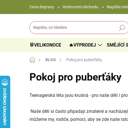
Přejít
Cena dopravy
Hodnocení obchodu
Napište ná
na
obsah
Hledat
🐰VELIKONOCE
🔥VÝPRODEJ
SMĚJÍCÍ 
Domů
BLOG
Pokoj pro puberťáky
Pokoj pro puberťáky
Teenagerská léta jsou krušná - pro naše děti i pro
Naše děti si často připadají zmatené a nacházejí
můžeme my, rodiče, pomoci, aby se zde naše ratole