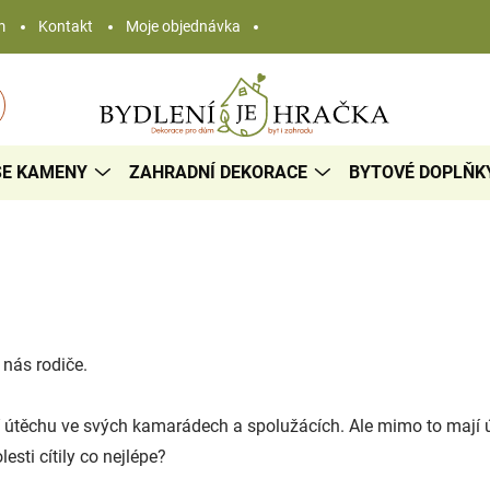
m
Kontakt
Moje objednávka
SE KAMENY
ZAHRADNÍ DEKORACE
BYTOVÉ DOPLŇK
 nás rodiče.
 útěchu ve svých kamarádech a spolužácích. Ale mimo to mají út
sti cítily co nejlépe?