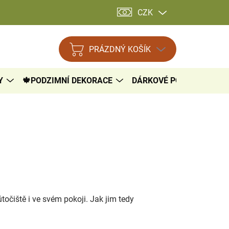
CZK
PRÁZDNÝ KOŠÍK
NÁKUPNÍ
KOŠÍK
Y
🍁PODZIMNÍ DEKORACE
DÁRKOVÉ POUKAZY

očiště i ve svém pokoji. Jak jim tedy